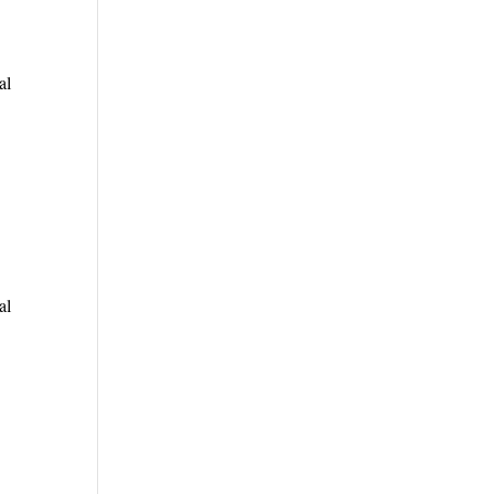
al
al