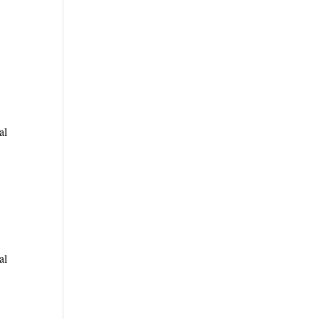
al
al